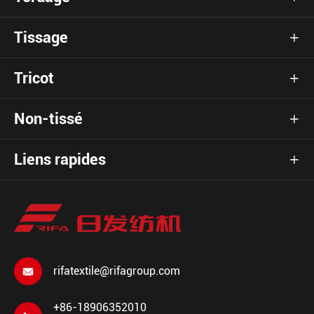
Tissage

Tricot

Non-tissé

Liens rapides

rifatextile@rifagroup.com

+86-18906352010