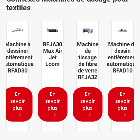
textiles
RFJA30
Machine
Machine de
Métier
Max Air
de
dessin
à tisser
Jet
tissage
entièrement
RFRL50
Loom
de fibre
automatique
à
de verre
RFAD10
grande
RFJA32
vitesse
En
En
En
En
savoir
savoir
savoir
savoir
plus
plus
plus
plus



