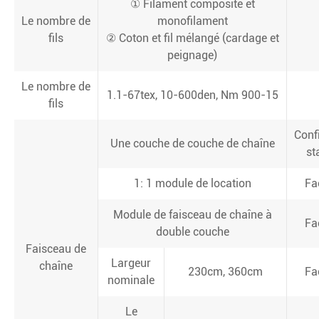
① Filament composite et
Le nombre de
monofilament
fils
② Coton et fil mélangé (cardage et
peignage)
Le nombre de
1.1-67tex, 10-600den, Nm 900-15
fils
Conf
Une couche de couche de chaîne
st
1: 1 module de location
Fa
Module de faisceau de chaîne à
Fa
double couche
Faisceau de
Largeur
chaîne
230cm, 360cm
Fa
nominale
Le