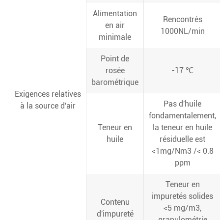
Alimentation
Rencontrés
en air
1000NL/min
minimale
Point de
rosée
-17 ℃
barométrique
Exigences relatives
Pas d'huile
à la source d'air
fondamentalement,
Teneur en
la teneur en huile
huile
résiduelle est
<1mg/Nm3 /< 0.8
ppm
Teneur en
impuretés solides
Contenu
<5 mg/m3,
d'impureté
granulométrie