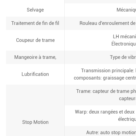
Selvage
Mécaniq
Traitement de fin de fil
Rouleau d'enroulement de
LH mécan
Coupeur de trame
Électroniq
Mangeoire à trame,
Type de vib
Transmission principale: b
Lubrification
composants: graissage centr
Trame: capteur de trame ph
capteur
Warp: deux rangées et deux 
électriq
Stop Motion
Autre: auto stop motion