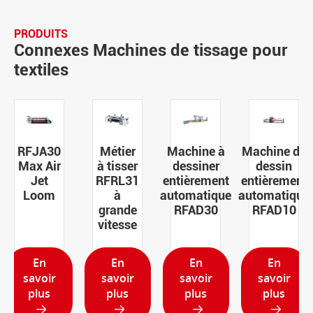
PRODUITS
Connexes Machines de tissage pour
textiles
Métier
Machine à
Machine de
RFJW05
à tisser
dessiner
dessin
jet d'eau
RFRL31
entièrement
entièrement
se
à
automatique
automatique
profile
grande
RFAD30
RFAD10
vitesse
En
En
En
En
savoir
savoir
savoir
savoir
plus
plus
plus
plus



